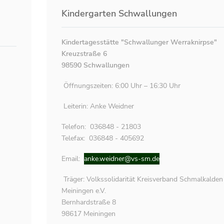
Kindergarten Schwallungen
Kindertagesstätte "Schwallunger Werraknirpse"
Kreuzstraße 6
98590 Schwallungen
Öffnungszeiten: 6:00 Uhr – 16:30 Uhr
Leiterin: Anke Weidner
Telefon: 036848 - 21803
Telefax: 036848 - 405692
Email:
anke.weidner@vs-sm.de
Träger: Volkssolidarität Kreisverband Schmalkalden
Meiningen e.V.
Bernhardstraße 8
98617 Meiningen