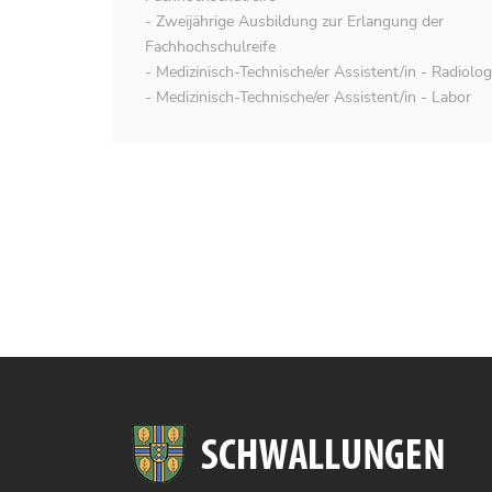
- Zweijährige Ausbildung zur Erlangung der
Fachhochschulreife
- Medizinisch-Technische/er Assistent/in - Radiolog
- Medizinisch-Technische/er Assistent/in - Labor