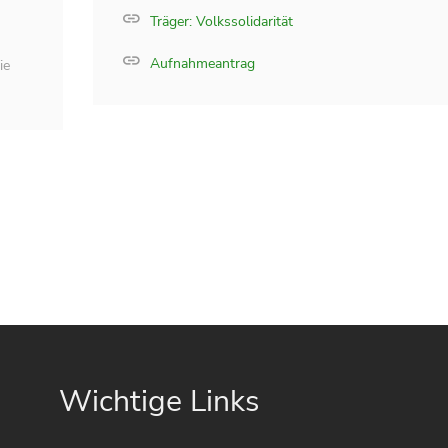
Träger: Volkssolidarität
Aufnahmeantrag
ie
Wichtige Links